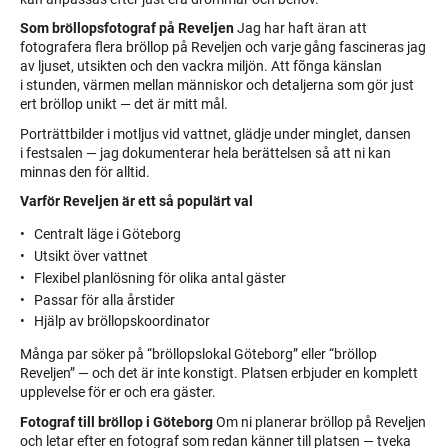
Som bröllopsfotograf på Reveljen
Jag har haft äran att
fotografera flera bröllop på Reveljen och varje gång fascineras jag
av ljuset, utsikten och den vackra miljön. Att fõnga känslan
i stunden, värmen mellan människor och detaljerna som gör just
ert bröllop unikt — det är mitt mål.
Porträttbilder i motljus vid vattnet, glädje under minglet, dansen
i festsalen — jag dokumenterar hela berättelsen så att ni kan
minnas den för alltid.
Varför Reveljen är ett så populärt val
Centralt läge i Göteborg
Utsikt över vattnet
Flexibel planlösning för olika antal gäster
Passar för alla årstider
Hjälp av bröllopskoordinator
Många par söker på “bröllopslokal Göteborg” eller “bröllop
Reveljen” — och det är inte konstigt. Platsen erbjuder en komplett
upplevelse för er och era gäster.
Fotograf till bröllop i Göteborg
Om ni planerar bröllop på Reveljen
och letar efter en fotograf som redan känner till platsen — tveka