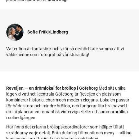
Sofie Fräki/Lindberg
Valtentina är fantastisk och vi är så oerhört tacksamma att vi
valde henne som fotograf på vår stora dag!
Reveljen — en drömlokal för bröllop i Göteborg
Med sitt unika
läge vid vattnet i centrala Göteborg är Reveljen en plats som
kombinerar historia, charm och modern elegans. Lokalen passar
för både stora och mindre bröllop, och fungerar lika bra oavsett
om ni planerar en romantisk vintervigsel eller ett sommarbröllop
i solnedgången.
Här finns det erfarna bröllopskoordinatorer som hjälper till att
skräddarsy varje detalj. Från dukning till musik och meny — allting
kan anpassas efter just era drömmar och behov.