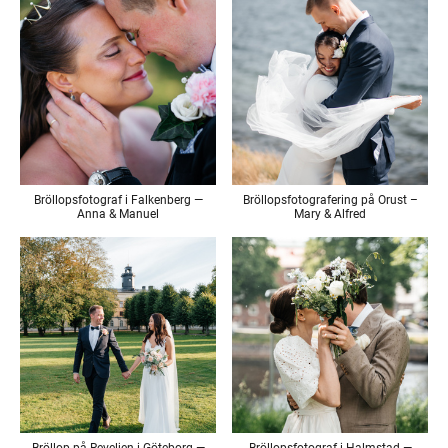
Bröllopsfotograf i Falkenberg —
Bröllopsfotografering på Orust –
Anna & Manuel
Mary & Alfred
Bröllop på Reveljen i Göteborg —
Bröllopsfotograf i Halmstad —